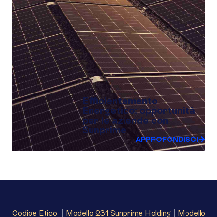
Efficientamento
Energetico: opportunità
per le aziende con
Sunprime
APPROFONDISCI
Codice Etico
|
Modello 231 Sunprime Holding
|
Modello