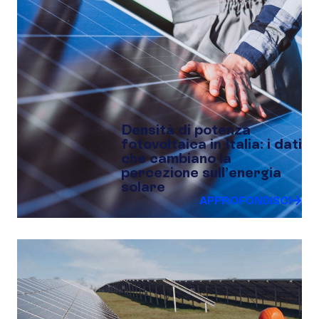
Densità di potenza
fotovoltaica in Italia: i dati
che cambiano la
percezione sull’energia
solare
APPROFONDISCI