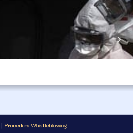
|
Procedura Whistleblowing