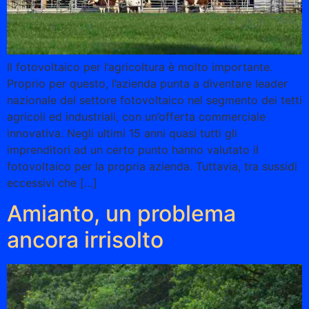
Il fotovoltaico per l’agricoltura è molto importante.
Proprio per questo, l’azienda punta a diventare leader
nazionale del settore fotovoltaico nel segmento dei tetti
agricoli ed industriali, con un’offerta commerciale
innovativa. Negli ultimi 15 anni quasi tutti gli
imprenditori ad un certo punto hanno valutato il
fotovoltaico per la propria azienda. Tuttavia, tra sussidi
eccessivi che […]
Amianto, un problema
ancora irrisolto