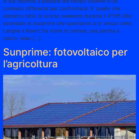
si sta facendo e passare del tempo insieme in un
contesto differente per confrontarsi. E’ quello che
abbiamo fatto lo scorso weekend durante il 4°Off-Site
aziendale di Sunprime che quest’anno si e’ tenuto nelle
Langhe e Roero.Tra visite in cantina, una partita a
calcio, relax […]
Sunprime: fotovoltaico per
l’agricoltura