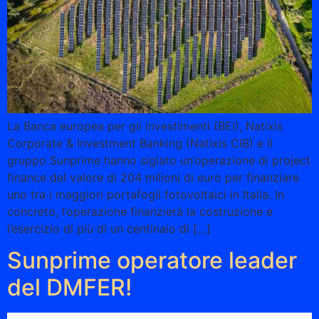
La Banca europea per gli investimenti (BEI), Natixis
Corporate & Investment Banking (Natixis CIB) e il
gruppo Sunprime hanno siglato un’operazione di project
finance del valore di 204 milioni di euro per finanziare
uno tra i maggiori portafogli fotovoltaici in Italia. In
concreto, l’operazione finanzierà la costruzione e
l’esercizio di più di un centinaio di […]
Sunprime operatore leader
del DMFER!