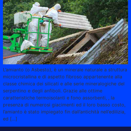
L’amianto (o Asbesto), è un minerale naturale a struttura
microcristallina e di aspetto fibroso appartenente alla
classe chimica dei silicati e alle serie mineralogiche del
serpentino e degli anfiboli. Grazie alle ottime
caratteristiche termoisolanti e fono assorbenti, , la
presenza di numerosi giacimenti ed il loro basso costo,
l’amianto è stato impiegato fin dall’antichità nell’edilizia,
ed […]