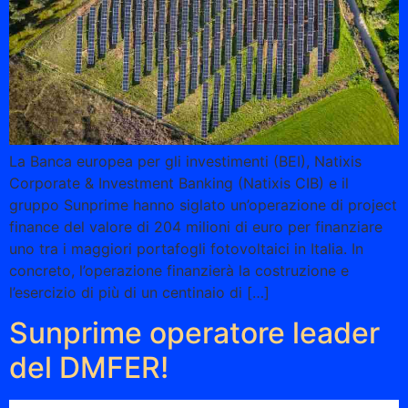
La Banca europea per gli investimenti (BEI), Natixis
Corporate & Investment Banking (Natixis CIB) e il
gruppo Sunprime hanno siglato un’operazione di project
finance del valore di 204 milioni di euro per finanziare
uno tra i maggiori portafogli fotovoltaici in Italia. In
concreto, l’operazione finanzierà la costruzione e
l’esercizio di più di un centinaio di […]
Sunprime operatore leader
del DMFER!