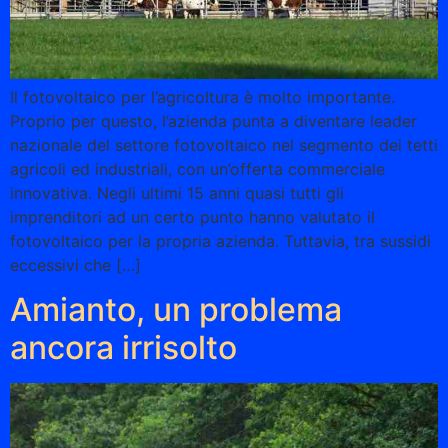
Il fotovoltaico per l’agricoltura è molto importante.
Proprio per questo, l’azienda punta a diventare leader
nazionale del settore fotovoltaico nel segmento dei tetti
agricoli ed industriali, con un’offerta commerciale
innovativa. Negli ultimi 15 anni quasi tutti gli
imprenditori ad un certo punto hanno valutato il
fotovoltaico per la propria azienda. Tuttavia, tra sussidi
eccessivi che […]
Amianto, un problema
ancora irrisolto