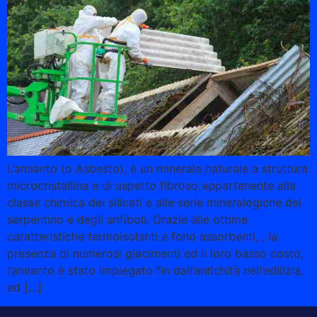
L’amianto (o Asbesto), è un minerale naturale a struttura
microcristallina e di aspetto fibroso appartenente alla
classe chimica dei silicati e alle serie mineralogiche del
serpentino e degli anfiboli. Grazie alle ottime
caratteristiche termoisolanti e fono assorbenti, , la
presenza di numerosi giacimenti ed il loro basso costo,
l’amianto è stato impiegato fin dall’antichità nell’edilizia,
ed […]