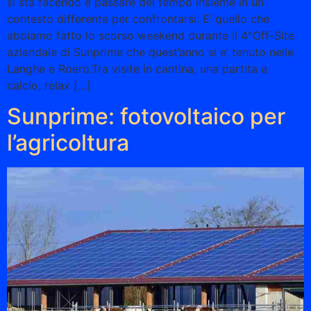
si sta facendo e passare del tempo insieme in un
contesto differente per confrontarsi. E’ quello che
abbiamo fatto lo scorso weekend durante il 4°Off-Site
aziendale di Sunprime che quest’anno si e’ tenuto nelle
Langhe e Roero.Tra visite in cantina, una partita a
calcio, relax […]
Sunprime: fotovoltaico per
l’agricoltura