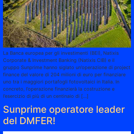
La Banca europea per gli investimenti (BEI), Natixis
Corporate & Investment Banking (Natixis CIB) e il
gruppo Sunprime hanno siglato un’operazione di project
finance del valore di 204 milioni di euro per finanziare
uno tra i maggiori portafogli fotovoltaici in Italia. In
concreto, l’operazione finanzierà la costruzione e
l’esercizio di più di un centinaio di […]
Sunprime operatore leader
del DMFER!