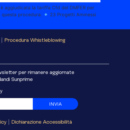
 è aggiudicata la tariffa Cfd del DMFER per
in questa procedura.
23 Progetti Ammessi
|
Procedura Whistleblowing
ewsletter per rimanere aggiornate
rdandi Sunprime
cy
INVIA
icy
|
Dichiarazione Accessibilità