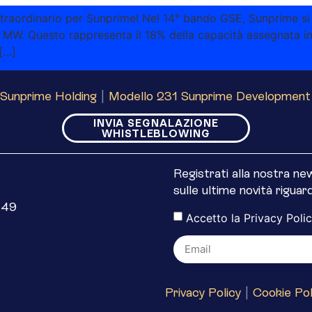
straordinario per Sunprime! Nel 14° bando GSE, Sunprime si
3 MW. Questo rappresenta il 18% della capacità assegnata 
[…]
Sunprime Holding
|
Modello 231 Sunprime Development
INVIA SEGNALAZIONE
WHISTLEBLOWING
Registrati alla nostra n
sulle ultime novità rigua
649
Accetto la
Privacy Poli
Privacy Policy
|
Cookie Pol