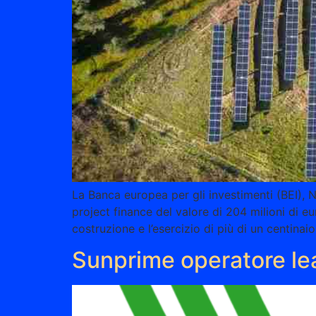
La Banca europea per gli investimenti (BEI), 
project finance del valore di 204 milioni di eur
costruzione e l’esercizio di più di un centinaio
Sunprime operatore le