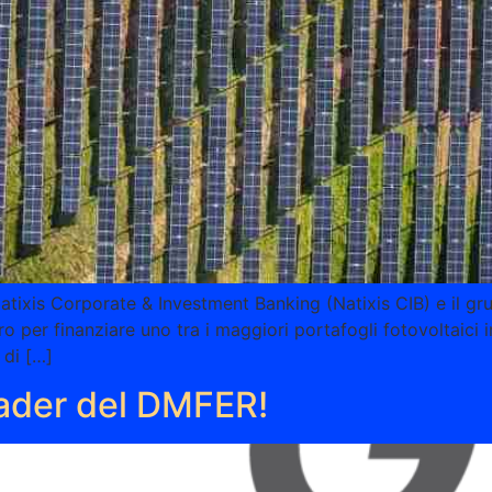
Natixis Corporate & Investment Banking (Natixis CIB) e il g
o per finanziare uno tra i maggiori portafogli fotovoltaici in
 di […]
ader del DMFER!