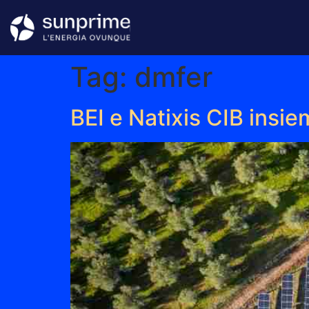
Tag:
dmfer
BEI e Natixis CIB insi