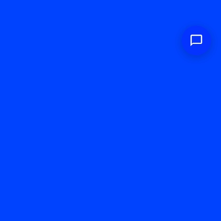
Codice Etico
|
Modello 231 Sunprime Holding
|
Modello
231 Sunprime Development
|
Procedura
Whistleblowing
INVIA SEGNALAZIONE
WHISTLEBLOWING
Sunprime Holdings Srl
Sede Legale Via Fabio Filzi, 7 20124
CF/Partita IVA 12378090968 REA: MI- 2657649
Capitale Sociale €17.123.300