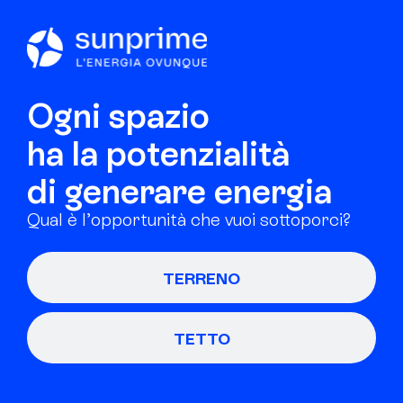
Ogni spazio
ha la potenzialità
di generare energia
Qual è l’opportunità che vuoi sottoporci?
TERRENO
TETTO