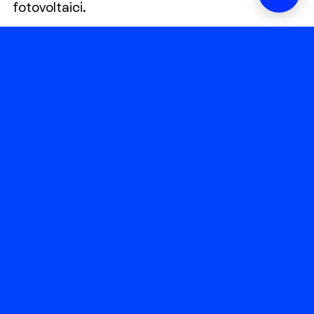
fotovoltaici.
Crediamo che la generazione distribuita
combinata con i sistemi di accumulo di energia
elettrica (BESS) siano la chiave per la
transizione energetica. Per questo investiamo
sul territorio italiano creando un valore reale
condiviso con le imprese e le comunità.
VAI AL CONFIGURATORE
Codice Etico
|
Modello 231 Sunprime Holding
|
Modello
231 Sunprime Development
|
Procedura
Whistleblowing
INVIA SEGNALAZIONE