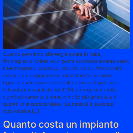
Quando pensiamo all’energia solare in Italia,
l’immaginario collettivo ci porta automaticamente verso
il Mezzogiorno: paesaggi assolati, campi fotovoltaici
estesi e un irraggiamento naturalmente superiore.
Eppure, analizzando i dati sulla densità di potenza
fotovoltaica registrati nel 2024, emerge una realtà
significativamente diversa e molto più articolata di
quanto ci si aspetterebbe. La densità di potenza
fotovoltaica […]
Quanto costa un impianto