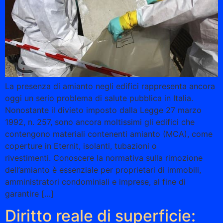
La presenza di amianto negli edifici rappresenta ancora
oggi un serio problema di salute pubblica in Italia.
Nonostante il divieto imposto dalla Legge 27 marzo
1992, n. 257, sono ancora moltissimi gli edifici che
contengono materiali contenenti amianto (MCA), come
coperture in Eternit, isolanti, tubazioni o
rivestimenti. Conoscere la normativa sulla rimozione
dell’amianto è essenziale per proprietari di immobili,
amministratori condominiali e imprese, al fine di
garantire […]
Diritto reale di superficie: