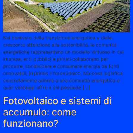
Nel contesto della transizione energetica e della
crescente attenzione alla sostenibilità, le comunità
energetiche rappresentano un modello virtuoso in cui
imprese, enti pubblici e privati collaborano per
produrre, condividere e consumare energia da fonti
rinnovabili, in primis il fotovoltaico. Ma cosa significa
concretamente aderire a una comunità energetica e
quali vantaggi offre a chi possiede […]
Fotovoltaico e sistemi di
accumulo: come
funzionano?