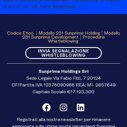
di accumulo. Ma come funzionano […]
Codice Etico
|
Modello 231 Sunprime Holding
|
Modello
231 Sunprime Development
|
Procedura
Whistleblowing
INVIA SEGNALAZIONE
WHISTLEBLOWING
Sunprime Holdings Srl
Sede Legale Via Fabio Filzi, 7 20124
CF/Partita IVA 12378090968 REA: MI- 2657649
Capitale Sociale €17.123.300
Registrati alla nostra newsletter per rimanere
aggiornate sulle ultime novità riguardandi Sunprime