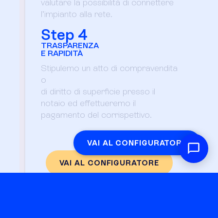
valutare la possibilità di connettere
l’impianto alla rete.
Step 4
TRASPARENZA
E RAPIDITÀ
Stipulemo un atto di compravendita
o
di diritto di superficie presso il
notaio ed effettueremo il
pagamento del corrispettivo.
VAI AL CONFIGURATORE
VAI AL CONFIGURATORE