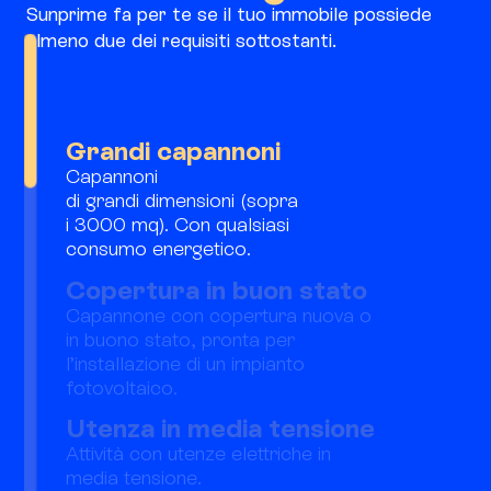
Sunprime fa per te se il tuo immobile possiede
almeno due dei requisiti sottostanti.
Grandi capannoni
Capannoni
di grandi dimensioni (sopra
i 3000 mq). Con qualsiasi
consumo energetico.
Copertura in buon stato
Capannone con copertura nuova o
in buono stato, pronta per
l’installazione di un impianto
fotovoltaico.
Utenza in media tensione
Attività con utenze elettriche in
media tensione.