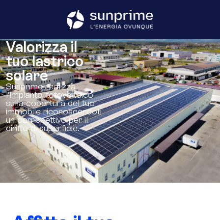
Valorizza il
tuo lastrico
solare
Sunprime realizza
l’impianto fotovoltaico
sulla copertura del tuo
immobile riconoscendoti
un corrispettivo per il
diritto di superficie.